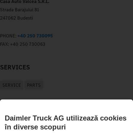
Casa Auto Valcea S.R.L.
Strada Barajului 81
247062 Budesti
PHONE:
+40 250 730095
FAX:
+40 250 730063
SERVICES
SERVICE
PARTS
OPEN-HOURS
SERVICE
PARTS