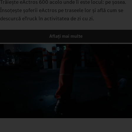
Trăiește eActros 600 acolo unde îi este locul: pe șosea.
Însoțește șoferii eActros pe traseele lor și află cum se
descurcă eTruck în activitatea de zi cu zi.
Aflați mai multe