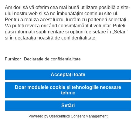
ÎNTOTDEAUNA CONECTAT.
Descoperă Mercedes-Benz Trucks pe canalele noastre
digitale.
FOLLOW THE ROADSTARS.
Împărtășește experiențele tale cu alți șoferi de camioane.