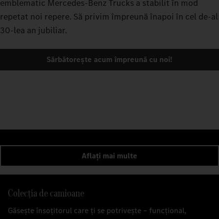
emblematic Mercedes-Benz Trucks a stabilit în mod
repetat noi repere. Să privim împreună înapoi în cel de-al
30-lea an jubiliar.
Sărbătorește acum împreună cu noi!
Aflați mai multe
Colecția de camioane
Găsește însoțitorul care ți se potrivește – funcțional,