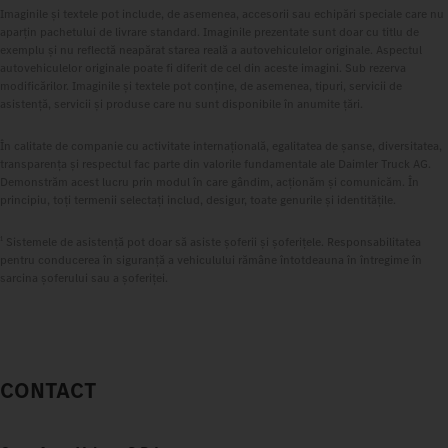
Imaginile și textele pot include, de asemenea, accesorii sau echipări speciale care nu
aparțin pachetului de livrare standard. Imaginile prezentate sunt doar cu titlu de
exemplu și nu reflectă neapărat starea reală a autovehiculelor originale. Aspectul
autovehiculelor originale poate fi diferit de cel din aceste imagini. Sub rezerva
modificărilor. Imaginile și textele pot conține, de asemenea, tipuri, servicii de
asistență, servicii și produse care nu sunt disponibile în anumite țări.
În calitate de companie cu activitate internațională, egalitatea de șanse, diversitatea,
transparența și respectul fac parte din valorile fundamentale ale Daimler Truck AG.
Demonstrăm acest lucru prin modul în care gândim, acționăm și comunicăm. În
principiu, toți termenii selectați includ, desigur, toate genurile și identitățile.
1
Sistemele de asistență pot doar să asiste șoferii și șoferițele. Responsabilitatea
pentru conducerea în siguranță a vehiculului rămâne întotdeauna în întregime în
sarcina șoferului sau a șoferiței.
CONTACT