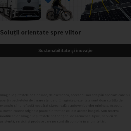
Soluții orientate spre viitor
Sustenabilitate și inovație
Imaginile și textele pot include, de asemenea, accesorii sau echipări speciale care nu
aparțin pachetului de livrare standard. Imaginile prezentate sunt doar cu titlu de
exemplu și nu reflectă neapărat starea reală a autovehiculelor originale. Aspectul
autovehiculelor originale poate fi diferit de cel din aceste imagini. Sub rezerva
modificărilor. Imaginile și textele pot conține, de asemenea, tipuri, servicii de
asistență, servicii și produse care nu sunt disponibile în anumite țări.