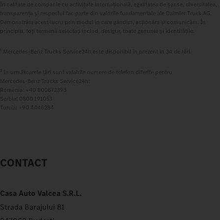
În calitate de companie cu activitate internațională, egalitatea de șanse, diversitatea,
transparența și respectul fac parte din valorile fundamentale ale Daimler Truck AG.
Demonstrăm acest lucru prin modul în care gândim, acționăm și comunicăm. În
principiu, toți termenii selectați includ, desigur, toate genurile și identitățile.
1
Mercedes‑Benz Trucks Service24h este disponibil în prezent în 34 de țări.
2
În următoarele țări sunt valabile numere de telefon diferite pentru
Mercedes‑Benz Trucks Service24h:
România: +40 800672393
Serbia: 0800 191053
Turcia: +90 4446284
CONTACT
Casa Auto Valcea S.R.L.
Strada Barajului 81