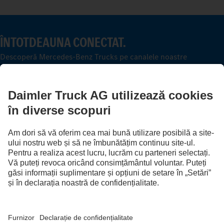
ÎNTOTDEAUNA CONECTAT.
Descoperă Mercedes-Benz Trucks pe canalele noastre
digitale.
FOLLOW THE ROADSTARS.
Împărtășește experiențele tale cu alți șoferi de camioane.
Intrare în sistem