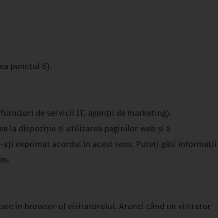
ea punctul 6).
furnizori de servicii IT, agenții de marketing).
la dispoziție și utilizarea paginilor web și a
-ați exprimat acordul în acest sens. Puteți găsi informații
em
.
cate în browser-ul vizitatorului. Atunci când un vizitator