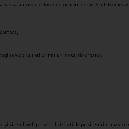
 salvează automat informații pe care browser-ul dumneavoas
acestora,
pagină web sau ați primit un mesaj de eroare),
 și site-ul web pe care îl vizitați de pe site-urile noastre 