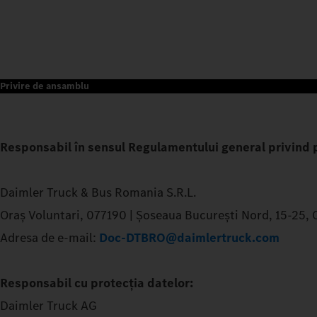
Privire de ansamblu
Responsabil în sensul Regulamentului general privind p
Daimler Truck & Bus Romania S.R.L.
Oraş Voluntari, 077190 | Şoseaua București Nord, 15-25, Clă
Adresa de e-mail:
Doc-DTBRO@daimlertruck.com
Responsabil cu protecția datelor:
Daimler Truck AG