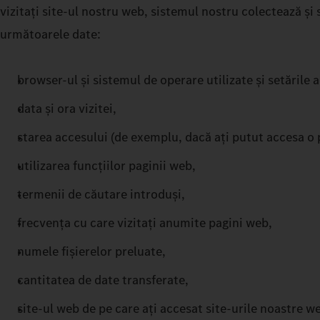
vizitați site-ul nostru web, sistemul nostru colectează și
următoarele date:
browser-ul și sistemul de operare utilizate și setările 
data și ora vizitei,
starea accesului (de exemplu, dacă ați putut accesa o 
utilizarea funcțiilor paginii web,
termenii de căutare introduși,
frecvența cu care vizitați anumite pagini web,
numele fișierelor preluate,
cantitatea de date transferate,
site-ul web de pe care ați accesat site-urile noastre web