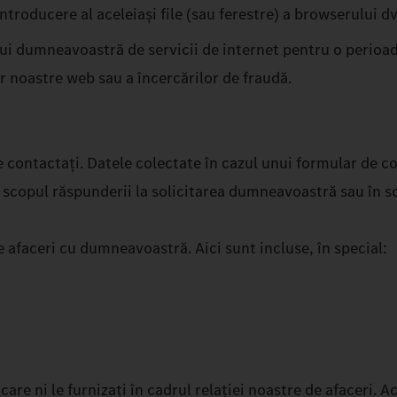
roducere al aceleiași file (sau ferestre) a browserului dvs
 dumneavoastră de servicii de internet pentru o perioadă 
r noastre web sau a încercărilor de fraudă.
contactați. Datele colectate în cazul unui formular de con
în scopul răspunderii la solicitarea dumneavoastră sau în s
de afaceri cu dumneavoastră. Aici sunt incluse, în special:
are ni le furnizați în cadrul relației noastre de afaceri. 