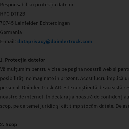
Responsabil cu protecția datelor
HPC DTF2B
70745 Leinfelden Echterdingen
Germania
E-mail:
dataprivacy@daimlertruck.com
1. Protecția datelor
Vă mulțumim pentru vizita pe pagina noastră web și pentr
posibilități neimaginate în prezent. Acest lucru implică u
personal. Daimler Truck AG este conștientă de această resp
noastre de internet. În declarația noastră de confidenți
scop, pe ce temei juridic și cât timp stocăm datele. De a
2. Scop