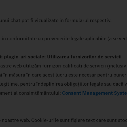
nui chat pot fi vizualizate în formularul respectiv.
 în conformitate cu prevederile legale aplicabile (a se ved
 plugin-uri sociale; Utilizarea furnizorilor de servicii
tre web utilizăm furnizori calificați de servicii (inclusiv 
în măsura în care acest lucru este necesar pentru punerea 
egitime, pentru îndeplinirea obligațiilor legale sau dacă v
gement al consimțământului:
Consent Management Syst
le noastre web. Cookie-urile sunt fișiere text care sunt sto