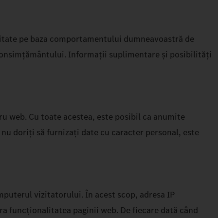
blicitate pe baza comportamentului dumneavoastră de
onsimțământului. Informații suplimentare și posibilități
tru web. Cu toate acestea, este posibil ca anumite
nu doriți să furnizați date cu caracter personal, este
uterul vizitatorului. În acest scop, adresa IP
ura funcționalitatea paginii web. De fiecare dată când