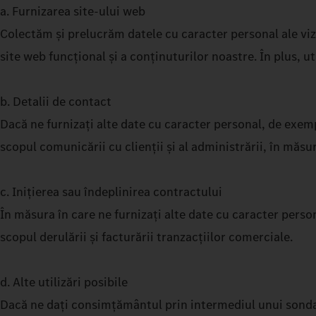
a. Furnizarea site-ului web
Colectăm și prelucrăm datele cu caracter personal ale viz
site web funcțional și a conținuturilor noastre. În plus, u
b. Detalii de contact
Dacă ne furnizați alte date cu caracter personal, de exemp
scopul comunicării cu clienții și al administrării, în măsur
c. Inițierea sau îndeplinirea contractului
În măsura în care ne furnizați alte date cu caracter pers
scopul derulării și facturării tranzacțiilor comerciale.
d. Alte utilizări posibile
Dacă ne dați consimțământul prin intermediul unui sondaj d