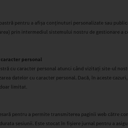
eavoastră pentru a afișa conținuturi personalizate sau pu
area) prin intermediul sistemului nostru de gestionare a c
 caracter personal
stră cu caracter personal atunci când vizitați site-ul nos
area datelor cu caracter personal. Dacă, în aceste cazuri, 
 doar limitat.
sară pentru a permite transmiterea paginii web către comp
urata sesiunii. Este stocat în fișiere jurnal pentru a asig