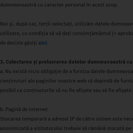
dumneavoastră cu caracter personal în acest scop.
Noi și, după caz, terții selectați, utilizăm datele dumn
utilizare, cu condiția să vă dați consimțământul (= aprob
de decizie găsiți
aici
.
3. Colectarea și prelucrarea datelor dumneavoastră cu
a. Nu există nicio obligație de a furniza datele dumneavoa
conținuturi ale paginilor noastre web să depindă de furniz
posibil ca conținuturile să nu fie afișate sau să fie afișate
b. Pagină de internet
Stocarea temporară a adresei IP de către sistem este nece
anonimizată a vizitatorului trebuie să rămână stocată pe d