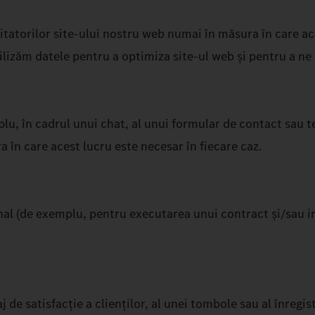
itatorilor site-ului nostru web numai în măsura în care ac
tilizăm datele pentru a optimiza site-ul web și pentru a ne 
lu, în cadrul unui chat, al unui formular de contact sau t
a în care acest lucru este necesar în fiecare caz.
onal (de exemplu, pentru executarea unui contract și/sau i
e satisfacție a clienților, al unei tombole sau al înregis