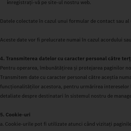
înregistrați-vă pe site-ul nostru web.
Datele colectate în cazul unui formular de contact sau al u
Aceste date vor fi prelucrate numai în cazul acordului sau
4. Transmiterea datelor cu caracter personal către terți;
Pentru operarea, îmbunătățirea și protejarea paginilor noas
Transmitem date cu caracter personal către aceștia numai 
funcționalităților acestora, pentru urmărirea intereselor l
detaliate despre destinatari în sistemul nostru de mana
5. Cookie-uri
a. Cookie-urile pot fi utilizate atunci când vizitați pagini